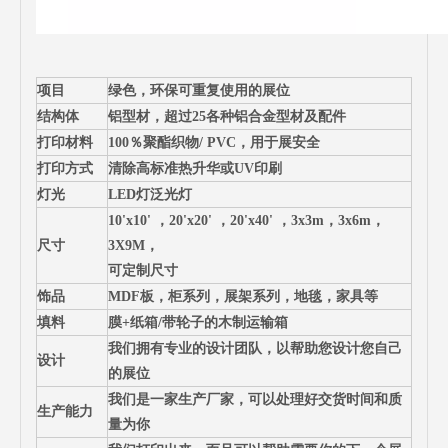
项目
绿色，环保可重复使用的展位
结构体
铝型材，超过25各种铝合金型材及配件
打印材料
100％聚酯织物/ PVC，用于展安全
打印方式
清除高标准热升华或UV印刷
灯光
LED灯泛光灯
10'x10' ，20'x20' ，20'x40' ，3x3m，3x6m，
尺寸
3X9M，
可定制尺寸
饰品
MDF板，柜系列，展架系列，地毯，家具等
填料
膜+纸箱/带轮子的木制运输箱
我们拥有专业的设计团队，以帮助您设计您自己
设计
的展位
我们是一家生产厂家，可以处理好交货时间和质
生产能力
量为你