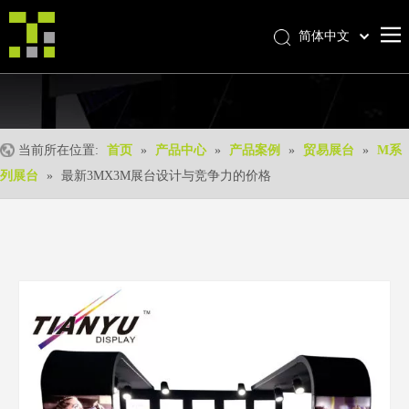
简体中文
Bahasa indonesia
首页
العربية
Italiano
关于我们
日本語
当前所在位置:
首页
»
产品中心
»
产品案例
»
贸易展台
»
M系
产品中心
Pусский
列展台
»
最新3MX3M展台设计与竞争力的价格
产品形成
Nederlands
Português
我们的优势
Deutsch
优质服务
Français
新闻中心
Español
联系我们
English